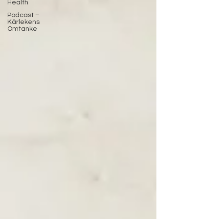
Health
Podcast –
Kärlekens
Omtanke