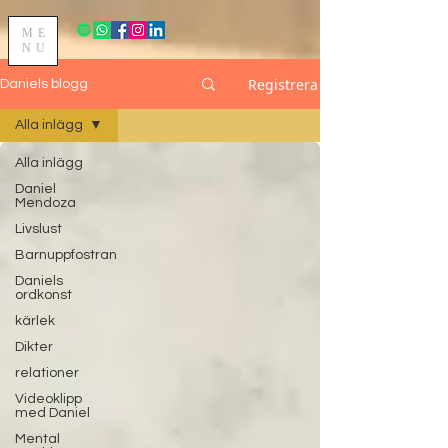
ME
NU
Registrera
Daniels blogg
Alla inlägg
Alla inlägg
Daniel
Mendoza
Livslust
Barnuppfostran
Daniels
ordkonst
kärlek
Dikter
relationer
Videoklipp
med Daniel
Mental