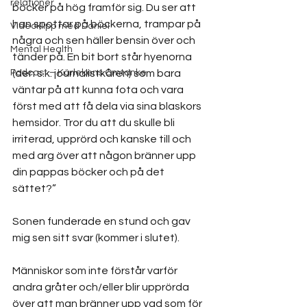
relationer
böcker på hög framför sig. Du ser att 
han spottar på böckerna, trampar på 
Videoklipp med Daniel
några och sen häller bensin över och 
Mental Health
tänder på. En bit bort står hyenorna 
Podcast – Kärlekens Omtanke
(den s.k. journalistkåren) som bara 
väntar på att kunna fota och vara 
först med att få dela via sina blaskors 
hemsidor. Tror du att du skulle bli 
irriterad, upprörd och kanske till och 
med arg över att någon bränner upp 
din pappas böcker och på det 
sättet?” 
Sonen funderade en stund och gav 
mig sen sitt svar (kommer i slutet).
Människor som inte förstår varför 
andra gråter och/eller blir upprörda 
över att man bränner upp vad som för 