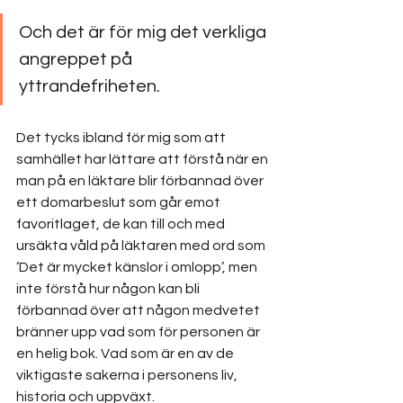
Och det är för mig det verkliga 
angreppet på 
yttrandefriheten.
Det tycks ibland för mig som att 
samhället har lättare att förstå när en 
man på en läktare blir förbannad över 
ett domarbeslut som går emot 
favoritlaget, de kan till och med 
ursäkta våld på läktaren med ord som 
’Det är mycket känslor i omlopp’, men 
inte förstå hur någon kan bli 
förbannad över att någon medvetet 
bränner upp vad som för personen är 
en helig bok. Vad som är en av de 
viktigaste sakerna i personens liv, 
historia och uppväxt. 