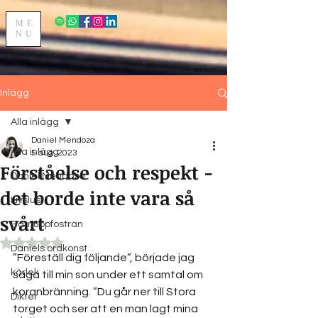
ME
NU
Inlägg
Alla inlägg
Daniel Mendoza
Alla inlägg
5 aug. 2023
Förståelse och respekt -
Daniel Mendoza
det borde inte vara så
Livslust
svårt
Barnuppfostran
Betygsatt till NaN av 5 stjärnor.
Daniels ordkonst
”Föreställ dig följande”, började jag 
kärlek
säga till min son under ett samtal om 
koranbränning. ”Du går ner till Stora 
Dikter
torget och ser att en man lagt mina 