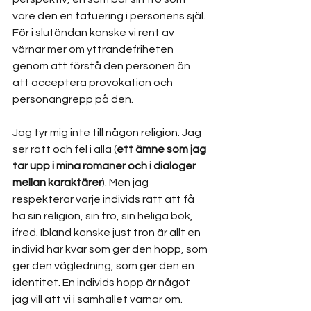
vore den en tatuering i personens själ. 
För i slutändan kanske vi rent av 
värnar mer om yttrandefriheten 
genom att förstå den personen än 
att acceptera provokation och 
personangrepp på den. 
Jag tyr mig inte till någon religion. Jag 
ser rätt och fel i alla (
ett ämne som jag 
tar upp i mina romaner och i dialoger 
mellan karaktärer
). Men jag 
respekterar varje individs rätt att få 
ha sin religion, sin tro, sin heliga bok, 
ifred. Ibland kanske just tron är allt en 
individ har kvar som ger den hopp, som 
ger den vägledning, som ger den en 
identitet. En individs hopp är något 
jag vill att vi i samhället värnar om.