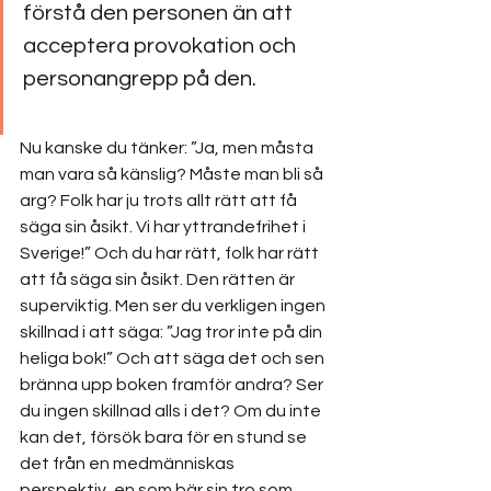
förstå den personen än att 
acceptera provokation och 
personangrepp på den. 
Nu kanske du tänker: ”Ja, men måsta 
man vara så känslig? Måste man bli så 
arg? Folk har ju trots allt rätt att få 
säga sin åsikt. Vi har yttrandefrihet i 
Sverige!” Och du har rätt, folk har rätt 
att få säga sin åsikt. Den rätten är 
superviktig. Men ser du verkligen ingen 
skillnad i att säga: ”Jag tror inte på din 
heliga bok!” Och att säga det och sen 
bränna upp boken framför andra? Ser 
du ingen skillnad alls i det? Om du inte 
kan det, försök bara för en stund se 
det från en medmänniskas 
perspektiv, en som bär sin tro som 