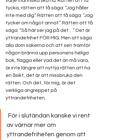
varje människa ska ha. Rätten att få 
tycka, rätten att få säga: ”Jag håller 
inte med dig.” Rätten att få säga: ”Jag 
tycker om något annat.” Rätten att få 
säga: ”Så här ser jag på det…” Det är 
yttrandefrihet FÖR MIG. Men att säga 
alla dom sakerna och att sen framför 
någon bränna upp personens heliga 
bok, flagga eller vad det än må vara, 
är inte längre att nyttja rätten att ha 
en åsikt, det är att missbruka den 
rätten. Och det, för mig, är det 
verkliga angreppet på 
yttrandefriheten.
 För i slutändan kanske vi rent 
av värnar mer om 
yttrandefriheten genom att 