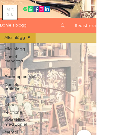
ME
NU
Registrera
Daniels blogg
Alla inlägg
Alla inlägg
Daniel
Mendoza
Livslust
Barnuppfostran
Daniels
ordkonst
kärlek
Dikter
relationer
Videoklipp
med Daniel
Mental