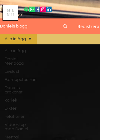
ME
NU
Registrera
Daniels blogg
Alla inlägg
Alla inlägg
Daniel
Mendoza
Livslust
Barnuppfostran
Daniels
ordkonst
kärlek
Dikter
relationer
Videoklipp
med Daniel
Mental