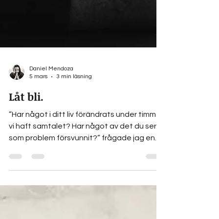
Daniel Mendoza
5 mars
3 min läsning
Låt bli.
”Har något i ditt liv förändrats under timmen
vi haft samtalet? Har något av det du ser
som problem försvunnit?” frågade jag en
klient under ett samtal förrförra veckan.
Hon tänkte efter en stund och svarade att
ingenting hade förändrats. ”Känner du dig
lugn inombords?” frågade jag vidare. ”Ja,
mycket”, svarade hon. ”Så om ingenting i