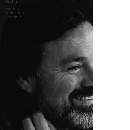
Health
Podcast –
Kärlekens
Omtanke