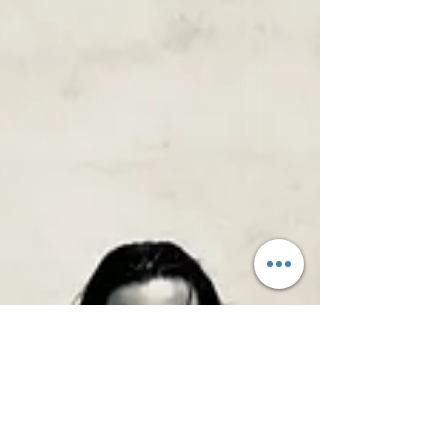
ditt liv har förändrats under vårt samtal,
problemen du tror dig ha är exakt
desamma, hur kommer det sig att du just nu
kan vara så lugn när di