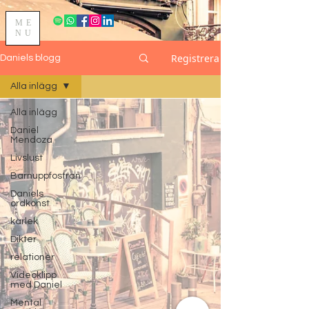
ME
NU
Registrera
Daniels blogg
Alla inlägg
Alla inlägg
Daniel
Mendoza
Livslust
Barnuppfostran
Daniels
ordkonst
kärlek
Dikter
relationer
Videoklipp
med Daniel
Mental