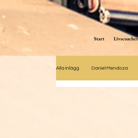
Start
Livscoache
Alla inlägg
Daniel Mendoza
Videoklipp med Daniel
Men