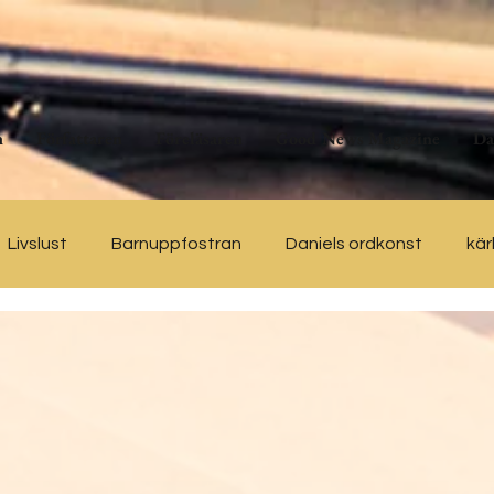
n
Författaren
Föreläsaren
Good News Magazine
Da
Livslust
Barnuppfostran
Daniels ordkonst
kär
tal Health
Podcast – Kärlekens Omtanke