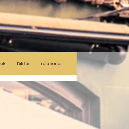
niels blogg
Om
lek
Dikter
relationer