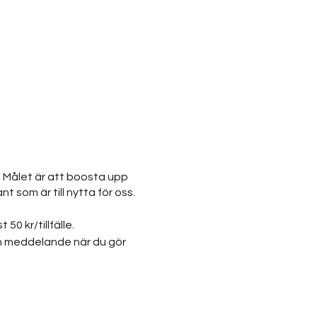
. Målet är att boosta upp
 som är till nytta för oss.
0 kr/tillfälle.
om meddelande när du gör
omsord för dagen.