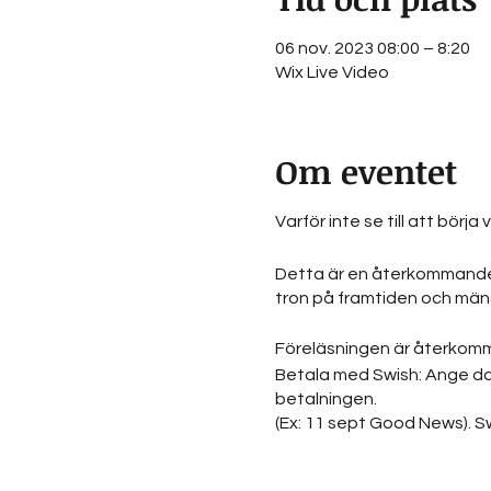
06 nov. 2023 08:00 – 8:20
Wix Live Video
Om eventet
Varför inte se till att bör
Detta är en återkommande d
tron på framtiden och mänsk
Föreläsningen är återkommand
Betala med Swish: Ange dat
betalningen.
(Ex: 11 sept Good News). Swi
Varje föreläsning är unik 