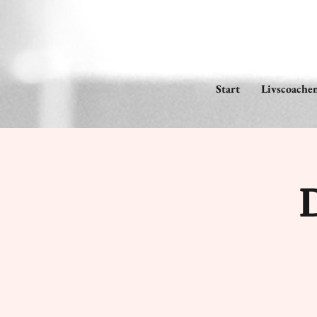
Start
Livscoache