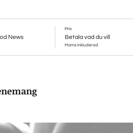
Pris
Good News
Betala vad du vill
Moms inkluderad
venemang