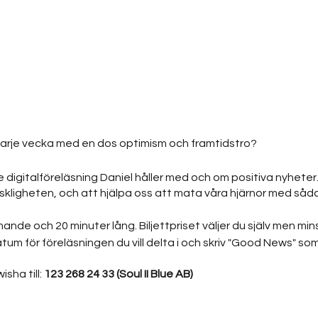
ja varje vecka med en dos optimism och framtidstro?
igitalföreläsning Daniel håller med och om positiva nyheter
ligheten, och att hjälpa oss att mata våra hjärnor med sådant
e och 20 minuter lång. Biljettpriset väljer du själv men minst 5
um för föreläsningen du vill delta i och skriv "Good News" s
sha till:
123 268 24 33 (Soul II Blue AB)
med nya inspirerande nyheter, tankar kring dem och några visd