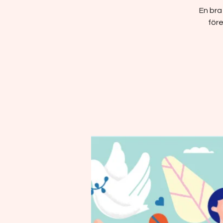
En bra
före