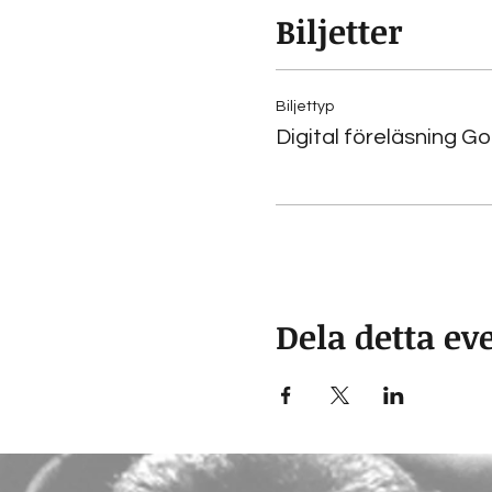
Biljetter
Välkommen att delta!
Daniel Mendoza
Biljettyp
Digital föreläsning 
Dela detta e