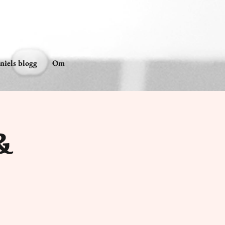
niels blogg
Om
&