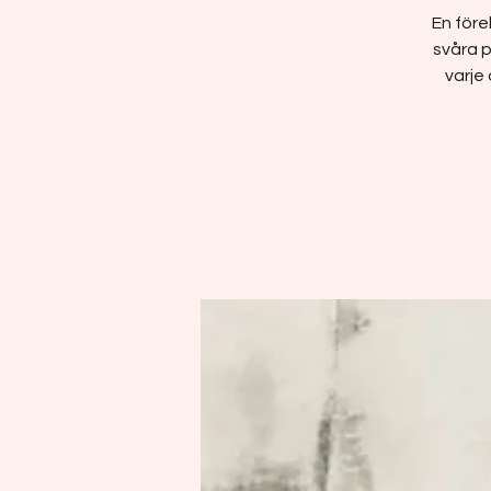
En före
svåra p
varje 