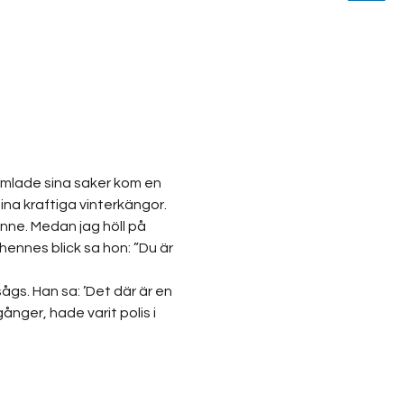
amlade sina saker kom en 
sina kraftiga vinterkängor. 
nne. Medan jag höll på 
ennes blick sa hon: ”Du är 
ågs. Han sa: ’Det där är en 
nger, hade varit polis i 