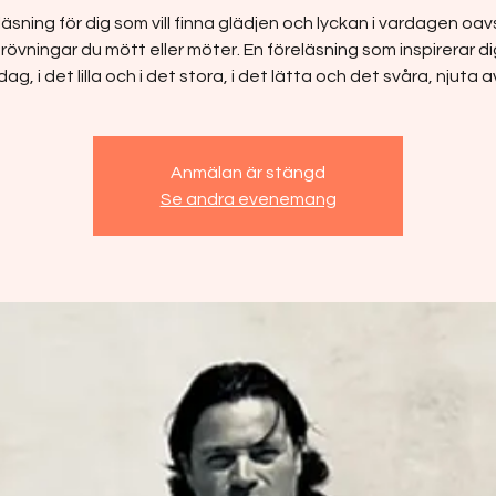
läsning för dig som vill finna glädjen och lyckan i vardagen oav
rövningar du mött eller möter. En föreläsning som inspirerar dig 
dag, i det lilla och i det stora, i det lätta och det svåra, njuta av
Anmälan är stängd
Se andra evenemang