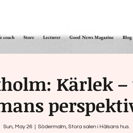
fe coach
Store
Lecturer
Good News Magazine
Blog
holm: Kärlek –
mans perspekti
Sun, May 26
  |  
Södermalm, Stora salen i Hälsans hus.