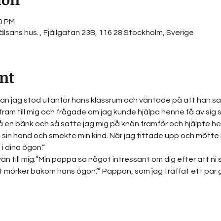
30 PM
lsans hus. , Fjällgatan 23B, 116 28 Stockholm, Sverige
nt
dan jag stod utanför hans klassrum och väntade på att han s
) fram till mig och frågade om jag kunde hjälpa henne få av sig 
 en bänk och så satte jag mig på knän framför och hjälpte he
sin hand och smekte min kind. När jag tittade upp och mötte h
i dina ögon.” 
n till mig:”Min pappa sa något intressant om dig efter att ni s
t mörker bakom hans ögon.’” Pappan, som jag träffat ett par gå