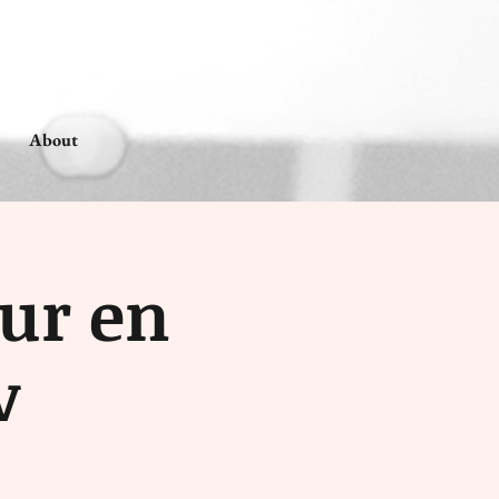
About
 ur en
v