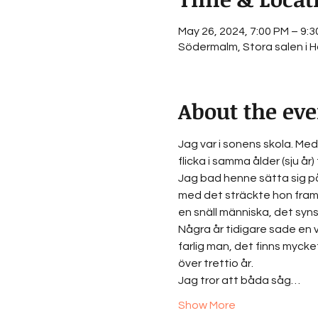
May 26, 2024, 7:00 PM – 9:
Södermalm, Stora salen i Hä
About the eve
Jag var i sonens skola. Me
flicka i samma ålder (sju år
Jag bad henne sätta sig på
med det sträckte hon fram 
en snäll människa, det syns 
Några år tidigare sade en vä
farlig man, det finns mycke
över trettio år.  
Jag tror att båda såg…
Show More