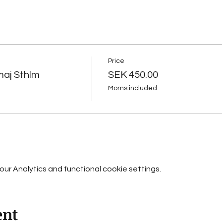
Price
maj Sthlm
SEK 450.00
Moms included
r Analytics and functional cookie settings.
ent