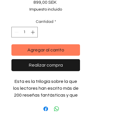
Precio
899,00 SEK
Impuesto incluido
Cantidad
*
Agregar al carrito
Realizar compra
Esta es la trilogía sobre la que
los lectores han escrito más de
200 reseñas fantásticas y que
ha recibido la calificación más
alta entre cientos (haga clic
en
aquí
participar en algunas
reseñas)! La primera parte es