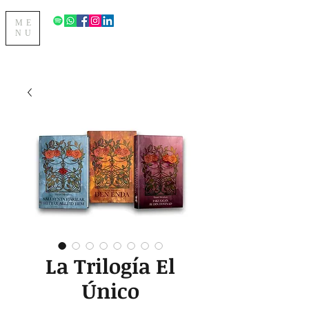
ME
NU
La Trilogía El
Único