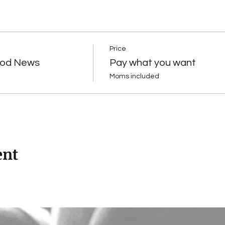
Price
Good News
Pay what you want
Moms included
ent