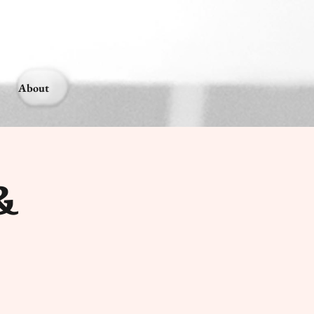
About
&