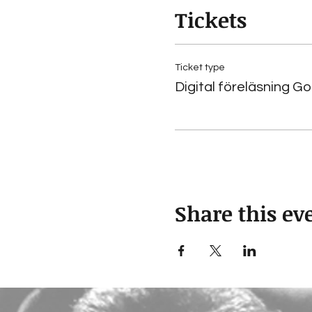
Tickets
Välkommen att delta!
Daniel Mendoza
Ticket type
Digital föreläsning 
Share this ev