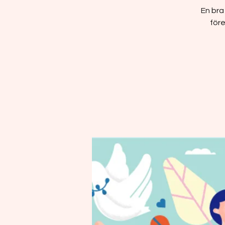
En bra
före