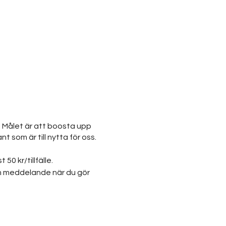
. Målet är att boosta upp
 som är till nytta för oss.
0 kr/tillfälle.
om meddelande när du gör
omsord för dagen.