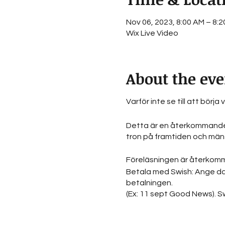
Nov 06, 2023, 8:00 AM – 8:
Wix Live Video
About the eve
Varför inte se till att bör
Detta är en återkommande d
tron på framtiden och mänsk
Föreläsningen är återkommand
Betala med Swish: Ange dat
betalningen.
(Ex: 11 sept Good News). Swi
Varje föreläsning är unik 