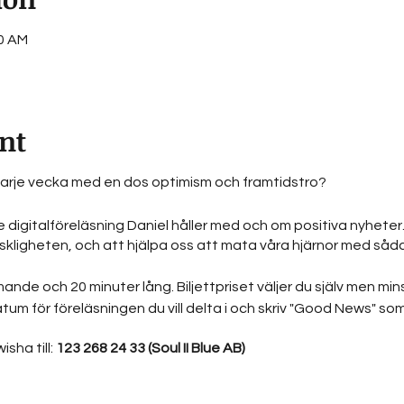
20 AM
nt
ja varje vecka med en dos optimism och framtidstro?
igitalföreläsning Daniel håller med och om positiva nyheter
ligheten, och att hjälpa oss att mata våra hjärnor med sådant
e och 20 minuter lång. Biljettpriset väljer du själv men minst 5
um för föreläsningen du vill delta i och skriv "Good News" s
sha till:
123 268 24 33 (Soul II Blue AB)
med nya inspirerande nyheter, tankar kring dem och några visd