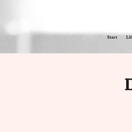
Start
Li